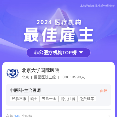
本榜为非商业榜单仅供参考
非公医疗机构TOP榜
北京大学国际医院
北京
民营医院三级
1000~9999人
中医科-主治医师
面议
经验不限
硕士
五险一金
提供住宿
免费班车
节日福利
带薪年假
补充商保
晋升机会
在招
148
个职位