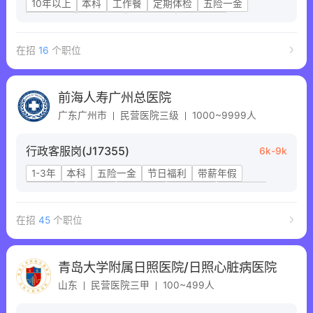
10年以上
本科
工作餐
定期体检
五险一金
节日福利
提供住宿
晋升机会
带薪年假
在招
16
个职位
前海人寿广州总医院
广东广州市
民营医院三级
1000~9999人
行政客服岗(J17355)
6k-9k
1-3年
本科
五险一金
节日福利
带薪年假
定期体检
工作餐
晋升机会
节日补贴
提供住宿
在招
45
个职位
青岛大学附属日照医院/日照心脏病医院
山东
民营医院三甲
100~499人