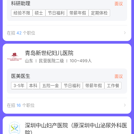
科研助理
面议
经验不限
硕士
节日福利
带薪年假
定期体检
高温补贴
提供住宿
工作餐
晋升机会
在招
42
个职位
青岛新世纪妇儿医院
山东
民营医院二级
100~499人
医美医生
面议
3-5年
本科
五险一金
节日福利
带薪年假
工作餐
定期体检
生日福利
子女福利
在招
16
个职位
深圳中山妇产医院（原深圳中山泌尿外科医
院）