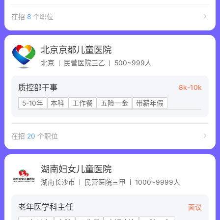
在招
8
个职位
北京京都儿童医院
北京
民营医院三乙
500~999人
质控部干事
8k-10k
5-10年
本科
工作餐
五险一金
带薪年假
提供住宿
科研经费
工作居住证
晋升机会
引进补贴
在招
20
个职位
湖南妇女儿童医院
湖南长沙市
民营医院三甲
1000~9999人
老年医学科主任
面议