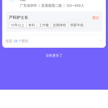
广东深圳市
民营医院二级
100~499人
产科护士长
面议
10年以上
本科
工作餐
定期体检
带薪年假
六险一金
节日福利
五险一金
在招
38
个职位
没有更多了