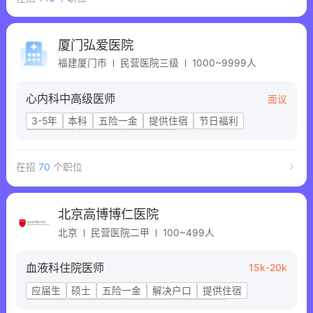
厦门弘爱医院
福建厦门市
民营医院三级
1000~9999人
心内科中高级医师
面议
3-5年
本科
五险一金
提供住宿
节日福利
解决户口
商业保险
带薪年假
在招
70
个职位
北京高博博仁医院
北京
民营医院二甲
100~499人
血液科住院医师
15k-20k
应届生
硕士
五险一金
解决户口
提供住宿
工作餐
工作居住证
定期体检
晋升机会